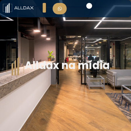
Alldax na mídia